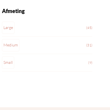
Afmeting
Large
(45)
Medium
(31)
Small
(9)