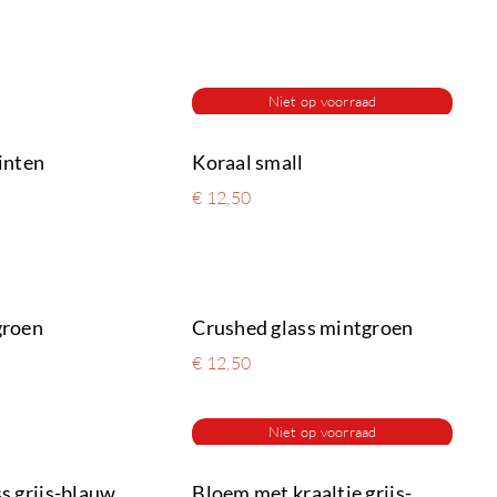
Niet op voorraad
inten
Koraal small
€
12,50
groen
Crushed glass mintgroen
€
12,50
Niet op voorraad
s grijs-blauw
Bloem met kraaltje grijs-