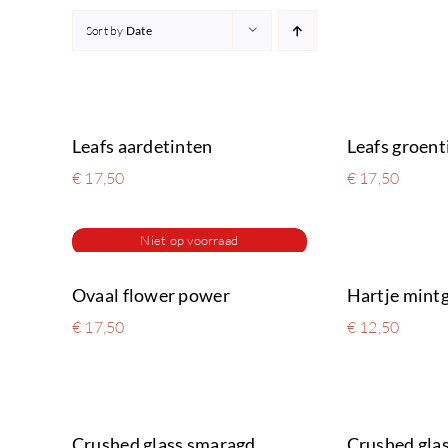
Sort by
Date
Leafs aardetinten
Leafs groent
€
17,50
€
17,50
Niet op voorraad
Ovaal flower power
Hartje mint
€
17,50
€
12,50
Crushed glass smaragd
Crushed glas