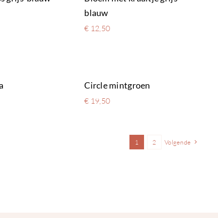
blauw
€
12,50
a
Circle mintgroen
€
19,50
1
2
Volgende