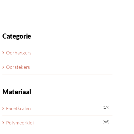
Categorie
Oorhangers
Oorstekers
Materiaal
(19)
Facetkralen
(66)
Polymeerklei