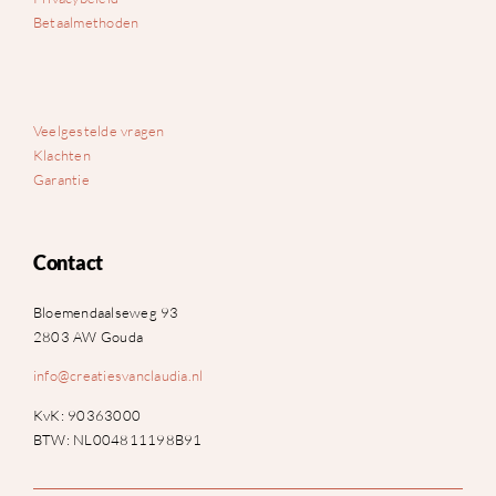
Betaalmethoden
Veelgestelde vragen
Klachten
Garantie
Contact
Bloemendaalseweg 93
2803 AW Gouda
info@creatiesvanclaudia.nl
KvK: 90363000
BTW: NL004811198B91