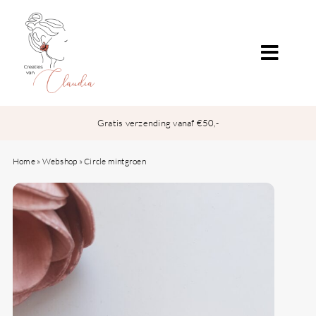
Ga
naar
inhoud
Toggle
Naviga
Over
Gratis verzending vanaf €50,-
Webshop
Home
»
Webshop
»
Circle mintgroen
Gift Card
Contact
Mijn account
Winkelwagen