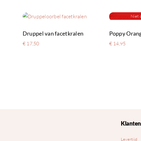
Niet 
Druppel van facetkralen
Poppy Oran
€
17,50
€
14,95
Klanten
Levertijd