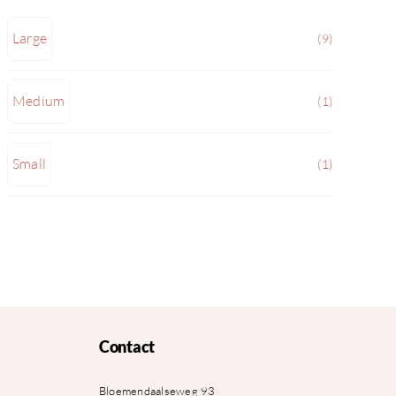
Large
(9)
Medium
(1)
Small
(1)
Contact
Bloemendaalseweg 93