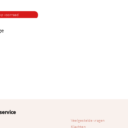
op voorraad
ge
service
Veelgestelde vragen
Klachten