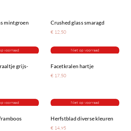
ss mintgroen
Crushed glass smaragd
€
12,50
op voorraad
Niet op voorraad
aaltje grijs-
Facetkralen hartje
€
17,50
op voorraad
Niet op voorraad
 framboos
Herfstblad diverse kleuren
€
14,95