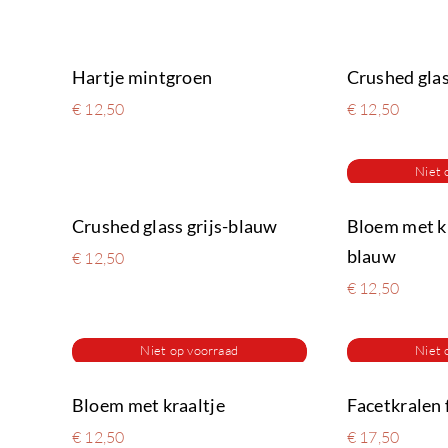
Hartje mintgroen
Crushed gla
€
12,50
€
12,50
Niet 
Crushed glass grijs-blauw
Bloem met kr
blauw
€
12,50
€
12,50
Niet op voorraad
Niet 
Bloem met kraaltje
Facetkralen
€
12,50
€
17,50