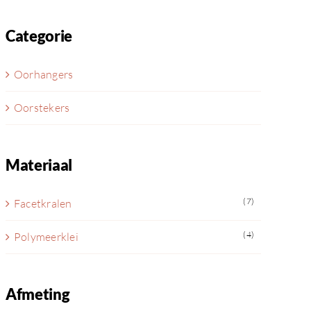
Categorie
Oorhangers
Oorstekers
Materiaal
(7)
Facetkralen
(4)
Polymeerklei
Afmeting