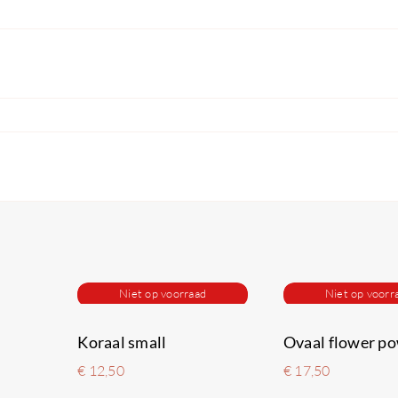
Niet op voorraad
Niet op voorr
Koraal small
Ovaal flower p
€
12,50
€
17,50