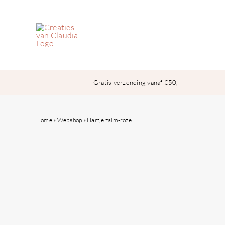
Ga
naar
inhoud
Gratis verzending vanaf €50,-
Home
»
Webshop
»
Hartje zalm-roze