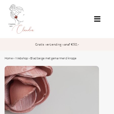
Ga
naar
inhoud
Toggle
Naviga
Over
Gratis verzending vanaf €50,-
Webshop
Home
»
Webshop
»
Blad beige met gemarmerd knopje
Gift Card
Contact
Mijn account
Winkelwagen